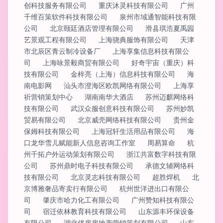
创科技服务有限公司
重庆沐灵科技有限公司
广州
千维百策软件科技有限公司
泉州市域通智能科技有限
公司
北京颐廷酒店管理有限公司
滑县琪浩夏禹园
艺景观工程有限公司
上海骁典服饰有限公司
天津
市北辰区青云制冷设备厂
上海享集信息科技有限公
司
上海咏景毅商贸有限公司
好奇宇宙（重庆）科
技有限公司
金梓亮（上海）信息科技有限公司
海
南电影网
汕头市澄海区欧凯网络有限公司
上海享
祈营销策划中心
湖南南华大酒店
苏州迈麒网络科
技有限公司
武汉众服创意科技有限公司
苏州妙凯
贸易有限公司
北京威壳网络科技有限公司
贵州金
保姆科技有限公司
上海冠轩生活用品有限公司
海
口龙华雪儿赋能新人信息咨询工作室
周易算命
杭
州千拓户外运动策划有限公司
浙江共富数字科技有限
公司
苏州鼎时电子科技有限公司
承德文辅网络科
技有限公司
北京灵志科技有限公司
超胜焊机
北
京博雅奢品寄卖行有限公司
杭州世洋进出口有限公
司
肇庆市哈力化工有限公司
广州赞知科技有限公
司
宿迁依林教育科技有限公司
山东源丰环保设备
有限公司
湖北优房房地产营销策划有限公司
山东